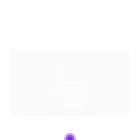
previstas ECA, é essencial entender os…
CONTINUE LENDO
Portal Vagas
STJ esclarece que regressão cautelar
de regime...