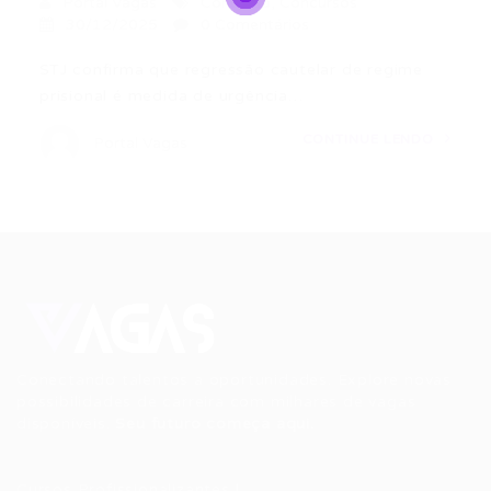
Portal Vagas
Concurso
,
Concursos
30/12/2025
0 Comentários
STJ confirma que regressão cautelar de regime
prisional é medida de urgência…
CONTINUE LENDO
Portal Vagas
Conectando talentos a oportunidades. Explore novas
possibilidades de carreira com milhares de vagas
disponíveis.
Seu futuro começa aqui.
Cursos Profissionalizantes
|