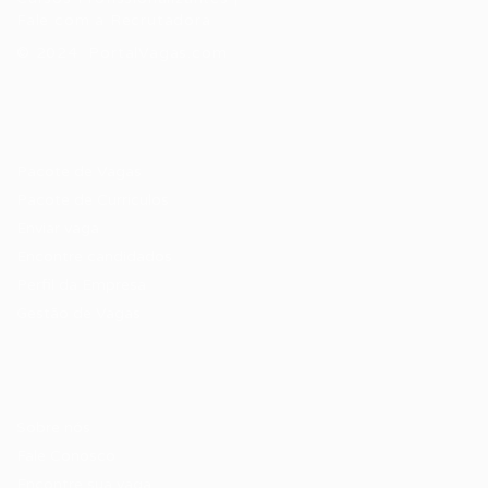
Fale com a Recrutadora
© 2024 PortalVagas.com
Recrutador / Empresas
Pacote de Vagas
Pacote de Currículos
Enviar vaga
Encontre candidados
Perfil da Empresa
Gestão de Vagas
Candidatos / Vagas
Sobre nós
Fale Conosco
Encontre sua vaga