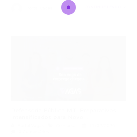
CONTINUE LENDO
Portal Vagas
Defensoria Pública MT: Preparativos
Intensificados para Novo...
Portal Vagas
Concursos
17/02/2026
0 Comentários