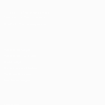
Cursos Profissionalizantes
|
Fale com a Recrutadora
© 2024 PortalVagas.com
Recrutador / Empresas
Pacote de Vagas
Pacote de Currículos
Enviar vaga
Encontre candidados
Perfil da Empresa
Gestão de Vagas
Candidatos / Vagas
Sobre nós