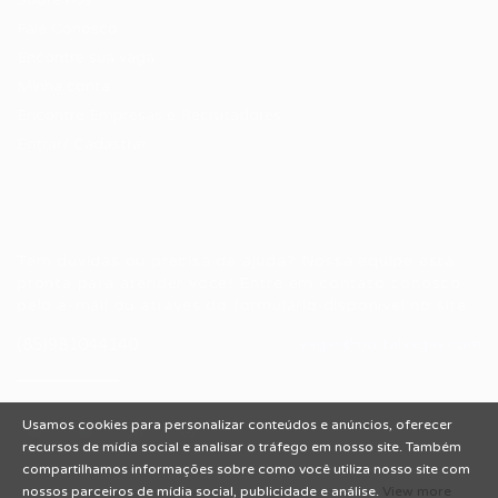
Fale Conosco
Encontre sua vaga
Minha conta
Encontre Empresas e Recrutadores
Entrar/ Cadastrar
Fale conosco
Tem dúvidas ou precisa de ajuda? Nossa equipe está
pronta para atender você! Entre em contato conosco
pelo e-mail ou através do formulário disponível no site.
(85)981044140
vagas@portalvagas.com
Usamos cookies para personalizar conteúdos e anúncios, oferecer
recursos de mídia social e analisar o tráfego em nosso site. Também
compartilhamos informações sobre como você utiliza nosso site com
nossos parceiros de mídia social, publicidade e análise.
View more