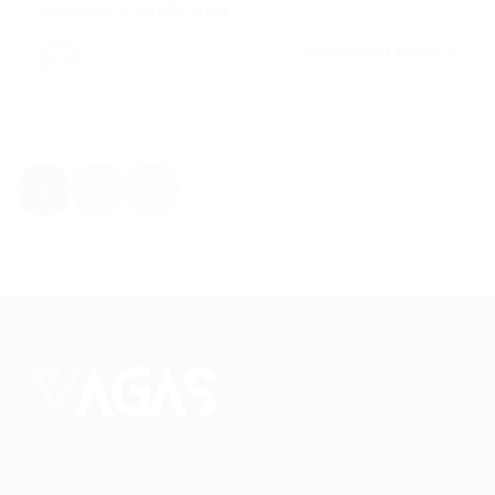
concurso é regido pela…
CONTINUE LENDO
1
2
Conectando talentos a oportunidades. Explore novas
possibilidades de carreira com milhares de vagas
disponíveis.
Seu futuro começa aqui.