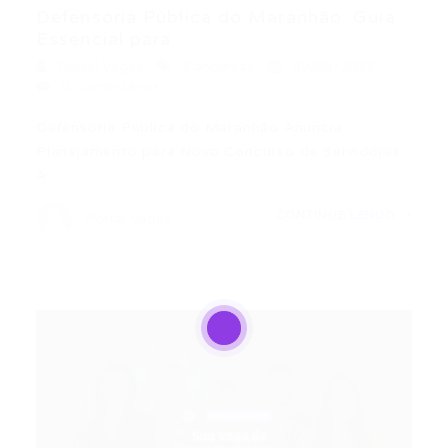
Defensoria Pública do Maranhão: Guia
Essencial para...
Portal Vagas
Concursos
09/03/2026
0 Comentários
Defensoria Pública do Maranhão Anuncia
Planejamento para Novo Concurso de Servidores
A…
CONTINUE LENDO
Portal Vagas