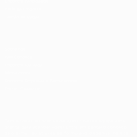
Encontre candidados
Perfil da Empresa
Gestão de Vagas
Candidatos / Vagas
Sobre nós
Fale Conosco
Encontre sua vaga
Minha conta
Encontre Empresas e Recrutadores
Entrar/ Cadastrar
Fale conosco
Tem dúvidas ou precisa de ajuda? Nossa equipe está
pronta para atender você! Entre em contato conosco
pelo e-mail ou através do formulário disponível no site.