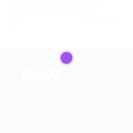
Projeto Custom Post Type Resumo: Preciso
desenvolver 2 custom post types para…
CONTINUE LENDO
Conectando talentos a oportunidades. Explore novas
possibilidades de carreira com milhares de vagas
disponíveis.
Seu futuro começa aqui.
Cursos Profissionalizantes
|
Fale com a Recrutadora
© 2024 PortalVagas.com