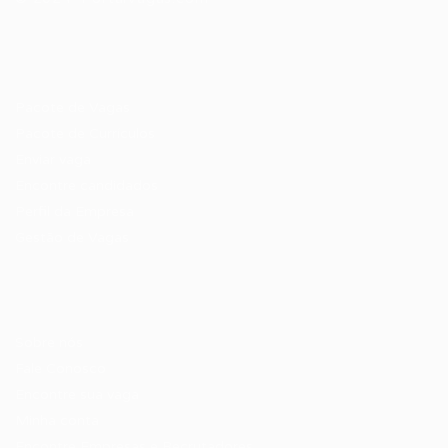
Recrutador / Empresas
Pacote de Vagas
Pacote de Currículos
Enviar vaga
Encontre candidados
Perfil da Empresa
Gestão de Vagas
Candidatos / Vagas
Sobre nós
Fale Conosco
Encontre sua vaga
Minha conta
Encontre Empresas e Recrutadores