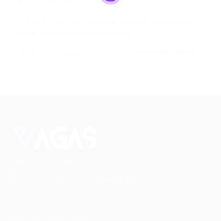
0 Comentários
O CAFÉ CULTIVE contrata: Garçom. Atividades:
Lavar, limpar e arrumar o salão;…
CONTINUE LENDO
Portal Vagas
Conectando talentos a oportunidades. Explore novas
possibilidades de carreira com milhares de vagas
disponíveis.
Seu futuro começa aqui.
Cursos Profissionalizantes
|
Fale com a Recrutadora