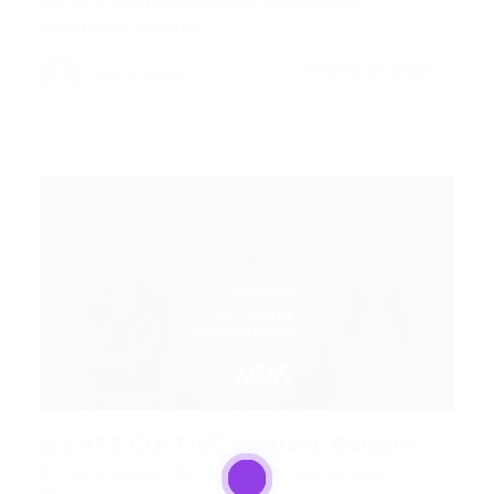
O CAFÉ CULTIVE contrata: Manobrista.
Atividades: Orientar…
CONTINUE LENDO
Portal Vagas
O CAFÉ CULTIVE contrata: Garçom
Portal Vagas
Outras
20/09/2018