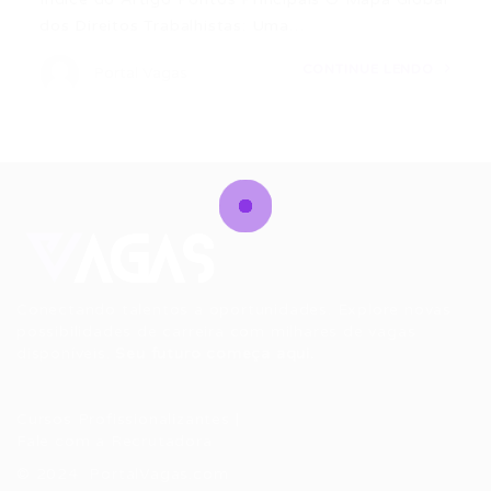
dos Direitos Trabalhistas: Uma…
CONTINUE LENDO
Portal Vagas
Conectando talentos a oportunidades. Explore novas
possibilidades de carreira com milhares de vagas
disponíveis.
Seu futuro começa aqui.
Cursos Profissionalizantes
|
Fale com a Recrutadora
© 2024 PortalVagas.com