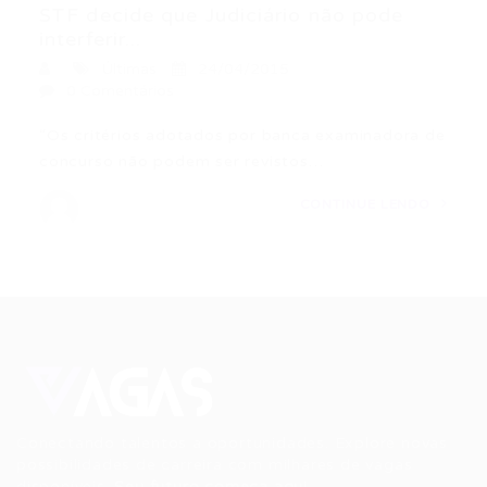
STF decide que Judiciário não pode
interferir...
Últimas
24/04/2015
0 Comentários
“Os critérios adotados por banca examinadora de
concurso não podem ser revistos…
CONTINUE LENDO
Conectando talentos a oportunidades. Explore novas
possibilidades de carreira com milhares de vagas
disponíveis.
Seu futuro começa aqui.