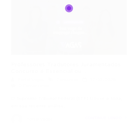
Professores Tradutores Juramentados:
Concurso é Essencial ou...
Portal Vagas
Concursos
11/03/2026
0 Comentários
O Supremo Tribunal Federal (STF) trouxe à tona,
em sua recente análise,…
CONTINUE LENDO
Portal Vagas