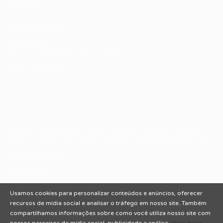
Sobre nós
Fale Conosco
Encontre sua vaga
Minha conta
Encontre Empresas e Recrutadores
Entrar/ Cadastrar
Fale conosco
Tem dúvidas ou precisa de ajuda? Nossa equipe está
pronta para atender você! Entre em contato conosco
pelo e-mail ou através do formulário disponível no site.
(85)981044140
vagas@portalvagas.com
Usamos cookies para personalizar conteúdos e anúncios, oferecer
recursos de mídia social e analisar o tráfego em nosso site. Também
compartilhamos informações sobre como você utiliza nosso site com