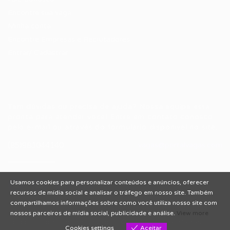
Encontre sua vaga
Minha conta
Encontre Empresas e Recrutadores
Entrar/ Cadastrar
Fale conosco
Tem dúvidas ou precisa de ajuda? Nossa equipe está
pronta para atender você! Entre em contato conosco
pelo e-mail ou através do formulário disponível no site.
(85)981044140
vagas@portalvagas.com
Usamos cookies para personalizar conteúdos e anúncios, oferecer
recursos de mídia social e analisar o tráfego em nosso site. Também
compartilhamos informações sobre como você utiliza nosso site com
nossos parceiros de mídia social, publicidade e análise.
View more
Todos os direitos reservados © 2012 Portal Vagas.
Cookies settings
Aceitar