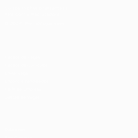
Cursos Profissionalizantes
|
Fale com a Recrutadora
© 2024 PortalVagas.com
Recrutador / Empresas
Pacote de Vagas
Pacote de Currículos
Enviar vaga
Encontre candidados
Perfil da Empresa
Gestão de Vagas
Candidatos / Vagas
Sobre nós
Fale Conosco