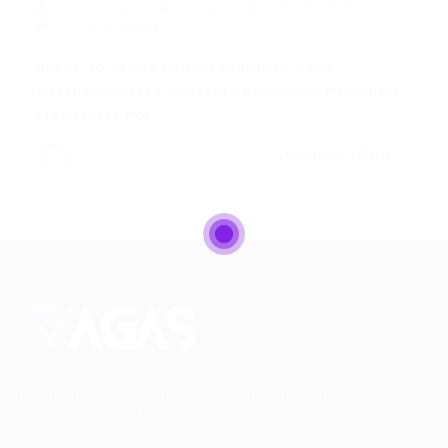
Portal Vagas
Artigos
19/06/2026
0 Comentários
Índice do Artigo Pontos Principais Lead
Desenvolvimento Contexto Conclusão Perguntas
Frequentes Por…
CONTINUE LENDO
Portal Vagas
Conectando talentos a oportunidades. Explore novas
possibilidades de carreira com milhares de vagas
disponíveis.
Seu futuro começa aqui.