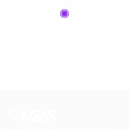
SERVIÇO DE COMPRADOR –
FORTALEZA – CE
Comprador
,
Fortaleza
,
Outras
01/10/2015
0 Comentários
SERVIÇO DE COMPRADOR – FORTALEZA – CE
Comprador Resumo das Atividades: Realizar…
CONTINUE LENDO