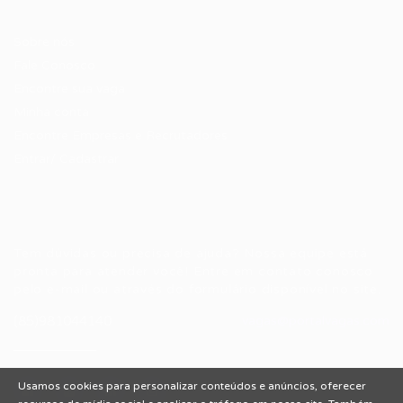
Candidatos / Vagas
Sobre nós
Fale Conosco
Encontre sua vaga
Minha conta
Encontre Empresas e Recrutadores
Entrar/ Cadastrar
Fale conosco
Tem dúvidas ou precisa de ajuda? Nossa equipe está
pronta para atender você! Entre em contato conosco
pelo e-mail ou através do formulário disponível no site.
(85)981044140
vagas@portalvagas.com
Usamos cookies para personalizar conteúdos e anúncios, oferecer