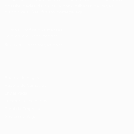
Conectando talentos a oportunidades. Explore novas
possibilidades de carreira com milhares de vagas
disponíveis.
Seu futuro começa aqui.
Cursos Profissionalizantes
|
Fale com a Recrutadora
© 2024 PortalVagas.com
Recrutador / Empresas
Pacote de Vagas
Pacote de Currículos
Enviar vaga
Encontre candidados
Perfil da Empresa
Gestão de Vagas