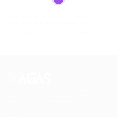
Portal Vagas
Artigos
03/03/2026
0 Comentários
Costa Rica, MS, abre portas para novos
professores com remuneração competitiva e…
CONTINUE LENDO
Portal Vagas
Conectando talentos a oportunidades. Explore novas
possibilidades de carreira com milhares de vagas
disponíveis.
Seu futuro começa aqui.
Cursos Profissionalizantes
|