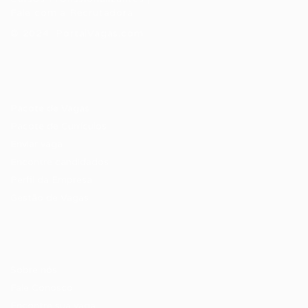
Fale com a Recrutadora
© 2024 PortalVagas.com
Recrutador / Empresas
Pacote de Vagas
Pacote de Currículos
Enviar vaga
Encontre candidados
Perfil da Empresa
Gestão de Vagas
Candidatos / Vagas
Sobre nós
Fale Conosco
Encontre sua vaga