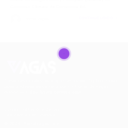
Concurso Câmara de Correntina BA:…
CONTINUE LENDO
Portal Vagas
Conectando talentos a oportunidades. Explore novas
possibilidades de carreira com milhares de vagas
disponíveis.
Seu futuro começa aqui.
Cursos Profissionalizantes
|
Fale com a Recrutadora
© 2024 PortalVagas.com