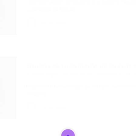
COORDENADOR DE BLOCO CIRÚRGICO Requisitos
experiência na função;…
Portal Vagas
Empresa de terceirização de serviços s
Portal Vagas
Outras
24/09/2018
0
Empresa de terceirização de serviços seleciona
Shopping…
Portal Vagas