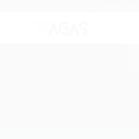
Brasil
(85) 98104-4139
vagas@portalvagas