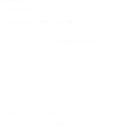
have para...
0 Comentários
a Interpretação e Pontuação Máxima
CONTINUE LENDO
a
01/08/2022
0 Comentários
arcação de visitas; (mais…)
CONTINUE LENDO