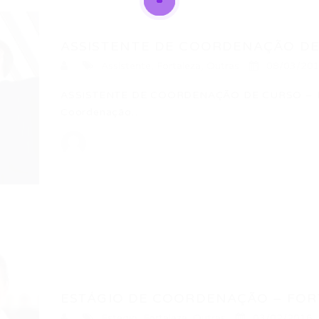
ASSISTENTE DE COORDENAÇÃO DE 
Assistente
,
Fortaleza
,
Outras
08/03/20
ASSISTENTE DE COORDENAÇÃO DE CURSO – FO
Coordenação…
ESTÁGIO DE COORDENAÇÃO – FOR
Estagio
,
Fortaleza
,
Outras
03/02/2016