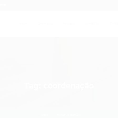
.com
Início
Serviços
Artigos
Contato
Entra
Tag:
coordenação
Home
coordenação