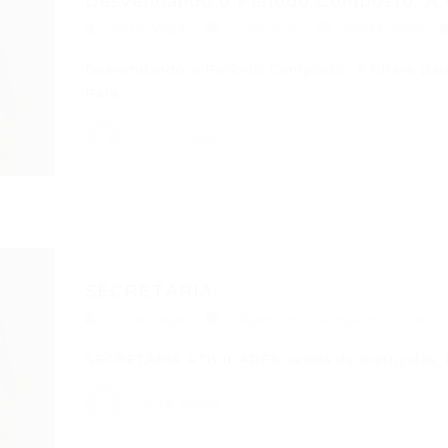
Desvendando o Período Composto: A C
Portal Vagas
Concursos
26/04/2026
Desvendando o Período Composto: A Chave par
Para…
Portal Vagas
SECRETÁRIA
Portal Vagas
Vagas de Emprego em Fortalez
SECRETÁRIA ATIVIDADES Venda de matrículas; M
Portal Vagas