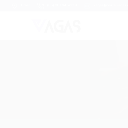
Brasil
(85) 98104-4139
vagas@portalvagas