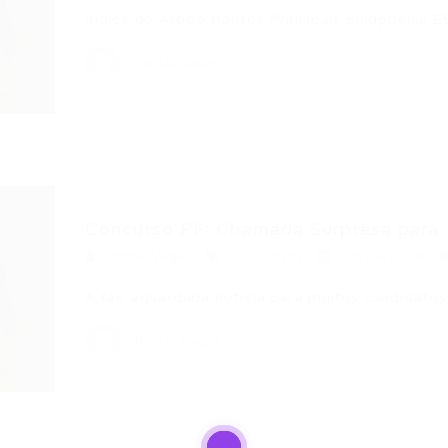
Índice do Artigo Pontos Principais Sindppenal
Portal Vagas
Concurso PF: Chamada Surpresa para 
Portal Vagas
Concursos
28/04/2026
A tão aguardada notícia para muitos candidato
Portal Vagas