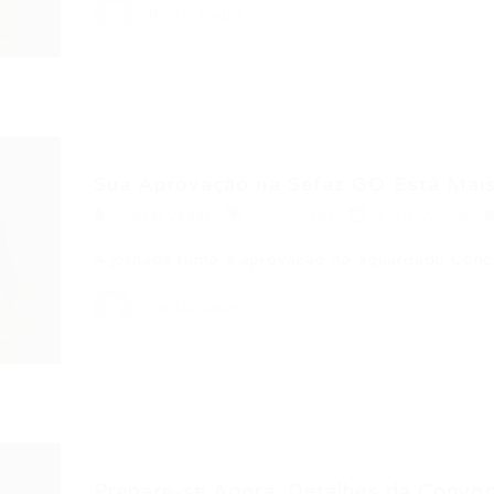
Portal Vagas
Sua Aprovação na Sefaz GO Está Mais.
Portal Vagas
Concursos
17/04/2026
A jornada rumo à aprovação no aguardado Conc
Portal Vagas
Prepare-se Agora: Detalhes da Convoc