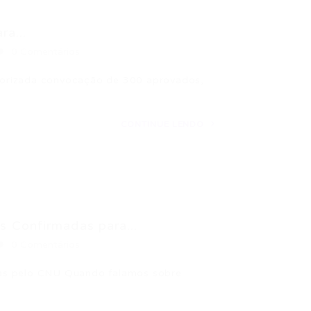
a...
0 Comentários
orizada convocação de 300 aprovados,
CONTINUE LENDO
 Confirmadas para...
0 Comentários
as pelo CNU Quando falamos sobre