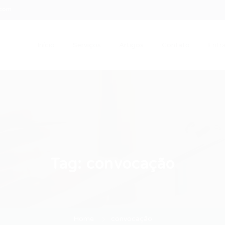
.com
Início
Serviços
Artigos
Contato
Entra
Tag:
convocação
Home
convocação