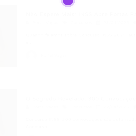
Não Espere Mais: INSS Abre Portas Par
Portal Vagas
Concursos
23/04/2026
Quando falamos sobre Concurso INSS 2026: aut
é…
Portal Vagas
O Segredo Revelado: 300 Convocações
Portal Vagas
Concursos
22/04/2026
Concurso INSS: 300 convocações são autorizad
Concurso…