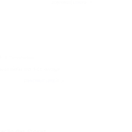
CONTINUE LENDO
..
0 Comentários
urso Sefaz GO: FCC divulga…
CONTINUE LENDO
ação das Provas...