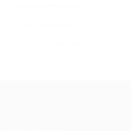
 (TIC/TELECOMUNICAÇÕES)
ários
ECOMUNICAÇÕES) CONVERGE RH
VISOR DE…
CONTINUE LENDO
ale conosco
m dúvidas ou precisa de ajuda? Nossa
uipe está pronta para atender você! Entre
 contato conosco pelo e-mail ou através
 formulário disponível no site.