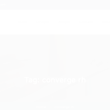
.com
Início
Serviços
Artigos
Contato
Entra
Tag:
converge rh
Home
converge rh