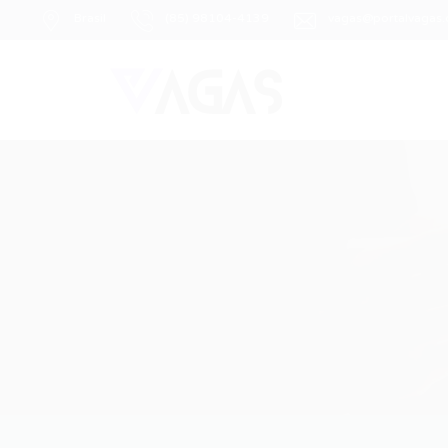
Brasil
(85) 98104-4139
vagas@portalvagas