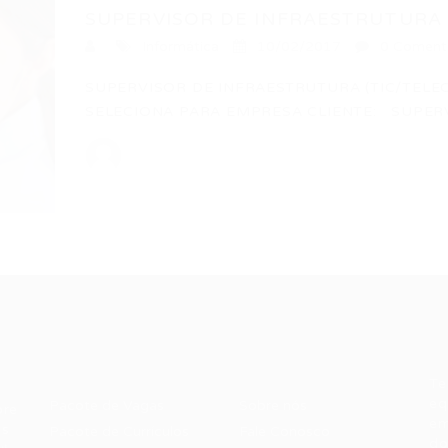
SUPERVISOR DE INFRAESTRUTURA
Informática
10/02/2017
0 Coment
SUPERVISOR DE INFRAESTRUTURA (TIC/TEL
SELECIONA PARA EMPRESA CLIENTE: SUPER
Recrutador /
Candidatos /
F
Empresas
Vagas
Te
eq
Pacote de Vagas
Sobre nós
ore
em
es
Pacote de Currículos
Fale Conosco
do