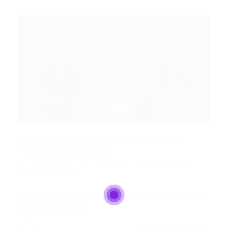
SEFAZ/SC: Entenda Quem São os
Responsáveis pelo...
Portal Vagas
Concursos
20/06/2026
0 Comentários
Índice do Artigo Pontos Principais O Sujeito Ativo
e o Sujeito Passivo…
CONTINUE LENDO