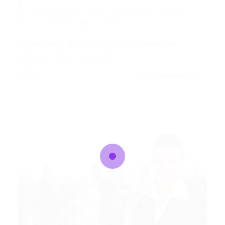
Administrativo
,
Auxiliar
,
ensino medio
,
Popular
31/03/2016
0 Comentários
Vagas Ceará By – Consultor de Admissões
(contact Center A Fanor |…
CONTINUE LENDO