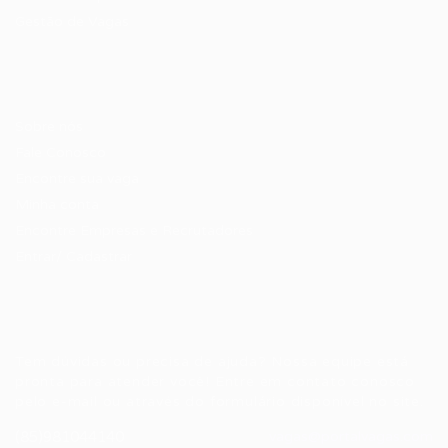
Gestão de Vagas
Candidatos / Vagas
Sobre nós
Fale Conosco
Encontre sua vaga
Minha conta
Encontre Empresas e Recrutadores
Entrar/ Cadastrar
Fale conosco
Tem dúvidas ou precisa de ajuda? Nossa equipe está
pronta para atender você! Entre em contato conosco
pelo e-mail ou através do formulário disponível no site.
(85)981044140
vagas@portalvagas.com