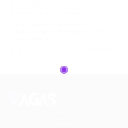
Portal Vagas
Vagas de Emprego em Fortaleza
24/10/2022
0 Comentários
CONSULTOR(A) CUSTOMER SUCCESS
ATIVIDADES Realizar atendimento ao cliente via
telefone, e-mail e…
CONTINUE LENDO
Portal Vagas
Conectando talentos a oportunidades. Explore novas
possibilidades de carreira com milhares de vagas
disponíveis.
Seu futuro começa aqui.