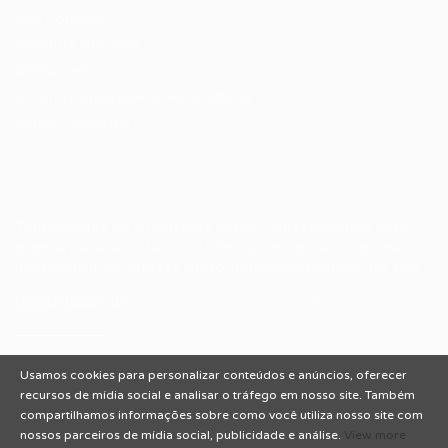
Fale Conosco
Encontre sua vaga
Minha conta
Encontre Empresas e Recrutadores
Entrar/ Cadastrar
Fale conosco
Tem dúvidas ou precisa de ajuda? Nossa equipe está
pronta para atender você! Entre em contato conosco
pelo e-mail ou através do formulário disponível no site.
(85)981044140
vagas@portalvagas.com
Usamos cookies para personalizar conteúdos e anúncios, oferecer
recursos de mídia social e analisar o tráfego em nosso site. Também
compartilhamos informações sobre como você utiliza nosso site com
nossos parceiros de mídia social, publicidade e análise.
View more