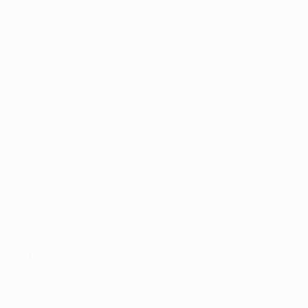
Recrutador / Empresas
Pacote de Vagas
Pacote de Currículos
Enviar vaga
Encontre candidados
Perfil da Empresa
Gestão de Vagas
Candidatos / Vagas
Sobre nós
Fale Conosco
Encontre sua vaga
Minha conta
Encontre Empresas e Recrutadores