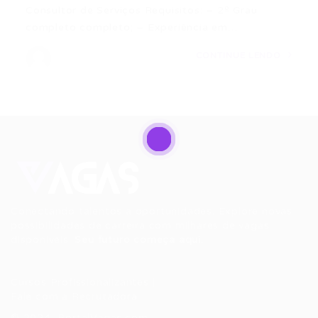
Consultor de Serviços Requisitos: – 2º Grau
completo completo; – Experiência em…
CONTINUE LENDO
Conectando talentos a oportunidades. Explore novas
possibilidades de carreira com milhares de vagas
disponíveis.
Seu futuro começa aqui.
Cursos Profissionalizantes
|
Fale com a Recrutadora
© 2024 PortalVagas.com