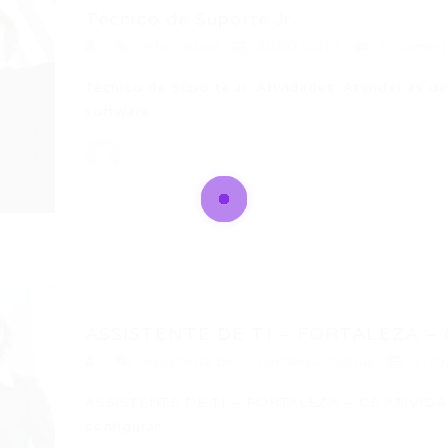
Técnico de Suporte Jr.
Informática
30/03/2017
0 Coment
Técnico de Suporte Jr. Atividades: Atender às 
software…
ASSISTENTE DE TI – FORTALEZA – 
Assistente de TI
,
Fortaleza
,
Outras
17/0
ASSISTENTE DE TI – FORTALEZA – CE ATIVIDADES:
configurar…