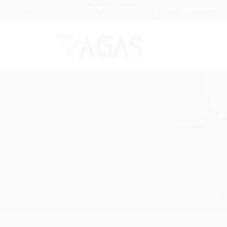
Brasil
(85) 98104-4139
vagas@portalvagas