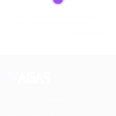
Portal Vagas
news
,
Noticias e Dicas
25/12/2025
0 Comentários
Desafios atuais na conciliação entre carreira,
estudos e saúde mentalNos últimos anos,…
CONTINUE LENDO
Portal Vagas
Conectando talentos a oportunidades. Explore novas
possibilidades de carreira com milhares de vagas
disponíveis.
Seu futuro começa aqui.
Cursos Profissionalizantes
|