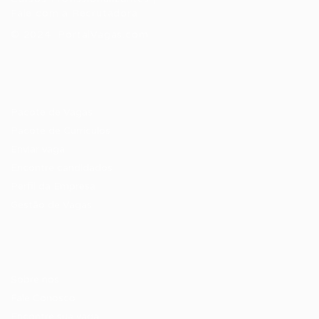
Fale com a Recrutadora
© 2024 PortalVagas.com
Recrutador / Empresas
Pacote de Vagas
Pacote de Currículos
Enviar vaga
Encontre candidados
Perfil da Empresa
Gestão de Vagas
Candidatos / Vagas
Sobre nós
Fale Conosco
Encontre sua vaga