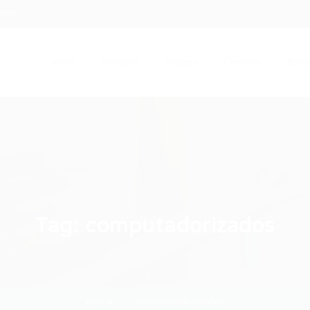
.com
Início
Serviços
Artigos
Contato
Entra
Tag:
computadorizados
Home
computadorizados