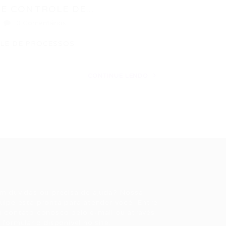
E CONTROLE DE...
0 Comentários
OLE DE PROCESSOS
CONTINUE LENDO
ale conosco
m dúvidas ou precisa de ajuda? Nossa
uipe está pronta para atender você! Entre
 contato conosco pelo e-mail ou através
 formulário disponível no site.