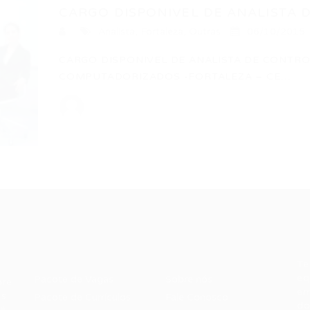
CARGO DISPONIVEL DE ANALISTA D
Analista
,
Fortaleza
,
Outras
06/10/2015
CARGO DISPONIVEL DE ANALISTA DE CONTR
COMPUTADORIZADOS -FORTALEZA – CE…
Recrutador /
Candidatos /
F
Empresas
Vagas
Te
eq
Pacote de Vagas
Sobre nós
ore
em
es
Pacote de Currículos
Fale Conosco
do
i.