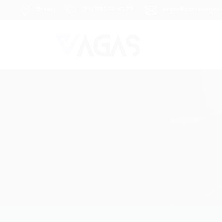
Brasil
(85) 98104-4139
vagas@portalvagas