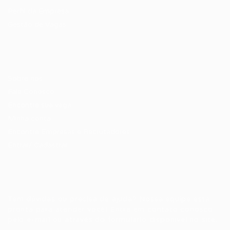
Perfil da Empresa
Gestão de Vagas
Candidatos / Vagas
Sobre nós
Fale Conosco
Encontre sua vaga
Minha conta
Encontre Empresas e Recrutadores
Entrar/ Cadastrar
Fale conosco
Tem dúvidas ou precisa de ajuda? Nossa equipe está
pronta para atender você! Entre em contato conosco
pelo e-mail ou através do formulário disponível no site.