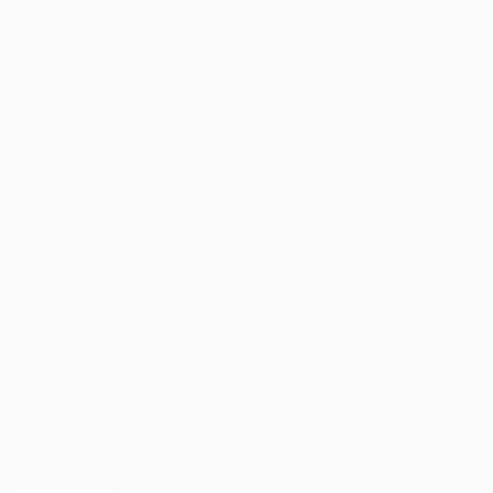
Candidatos / Vagas
Sobre nós
Fale Conosco
Encontre sua vaga
Minha conta
Encontre Empresas e Recrutadores
Entrar/ Cadastrar
Fale conosco
Tem dúvidas ou precisa de ajuda? Nossa equipe está
pronta para atender você! Entre em contato conosco
pelo e-mail ou através do formulário disponível no site.
(85)981044140
vagas@portalvagas.com