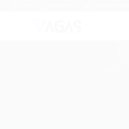
Brasil
(85) 98104-4139
vagas@portalvagas