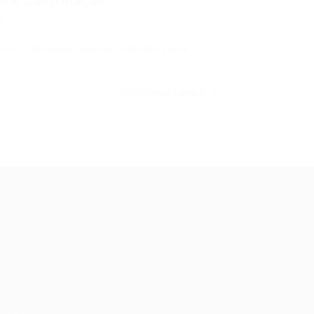
 e Contratação...
0 Comentários
rico: Cebraspe Assina Contrato para
CONTINUE LENDO
ale conosco
m dúvidas ou precisa de ajuda? Nossa
uipe está pronta para atender você! Entre
 contato conosco pelo e-mail ou através
 formulário disponível no site.
5)981044140
vagas@portalvagas.com