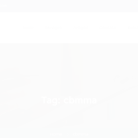
.com
Início
Serviços
Artigos
Contato
Entra
Tag:
cbmma
Home
cbmma