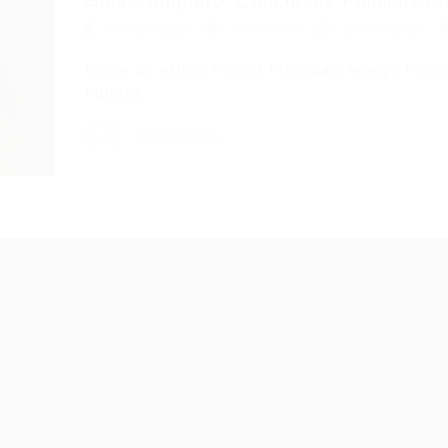
Guia Completo: Concursos Policiais MA
Portal Vagas
Concursos
25/05/2026
Índice do Artigo Pontos Principais Avanço Histó
Futuros…
Portal Vagas
Recrutador /
Candidatos /
F
Empresas
Vagas
Te
eq
Pacote de Vagas
Sobre nós
ore
em
es
Pacote de Currículos
Fale Conosco
do
i.
Enviar vaga
Encontre sua vaga
(8
Encontre candidados
Minha conta