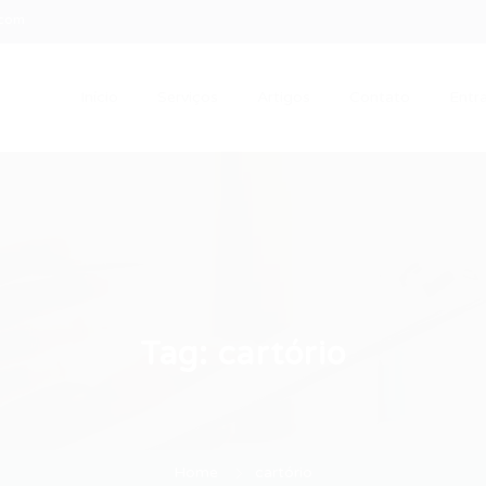
.com
Início
Serviços
Artigos
Contato
Entra
Tag:
cartório
Home
cartório