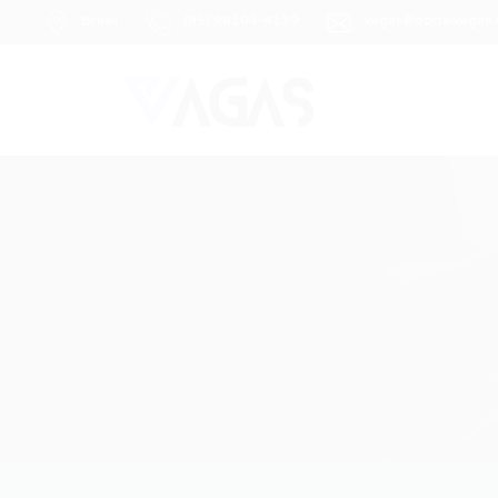
Brasil
(85) 98104-4139
vagas@portalvagas