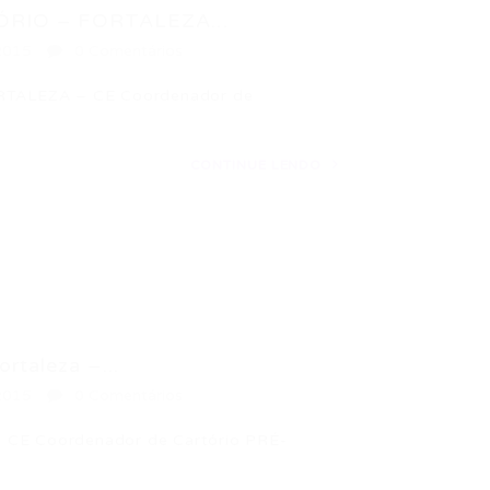
IO – FORTALEZA...
2015
0 Comentários
ALEZA – CE Coordenador de
CONTINUE LENDO
rtaleza –...
2015
0 Comentários
– CE Coordenador de Cartório PRÉ-