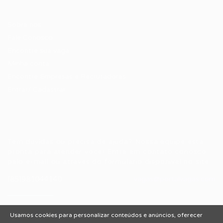
Candidatos / Vagas
Sobre nós
Fale Conosco
Encontre sua vaga
Minha conta
Encontre Empresas e Recrutadores
Entrar/ Cadastrar
Fale conosco
Tem dúvidas ou precisa de ajuda? Nossa equipe está
pronta para atender você! Entre em contato conosco
pelo e-mail ou através do formulário disponível no site.
(85)981044140
vagas@portalvagas.com
Usamos cookies para personalizar conteúdos e anúncios, oferecer