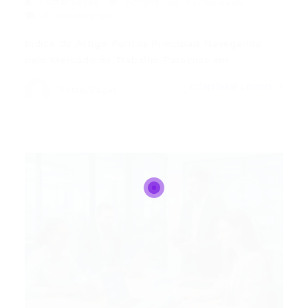
Portal Vagas
Artigos
01/06/2026
0 Comentários
Índice do Artigo Pontos Principais Navegando
pelo Mercado de Trabalho Paraense em…
CONTINUE LENDO
Portal Vagas