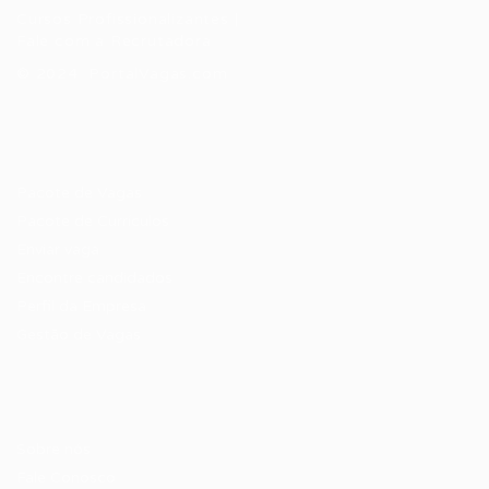
Cursos Profissionalizantes
|
Fale com a Recrutadora
© 2024 PortalVagas.com
Recrutador / Empresas
Pacote de Vagas
Pacote de Currículos
Enviar vaga
Encontre candidados
Perfil da Empresa
Gestão de Vagas
Candidatos / Vagas
Sobre nós
Fale Conosco