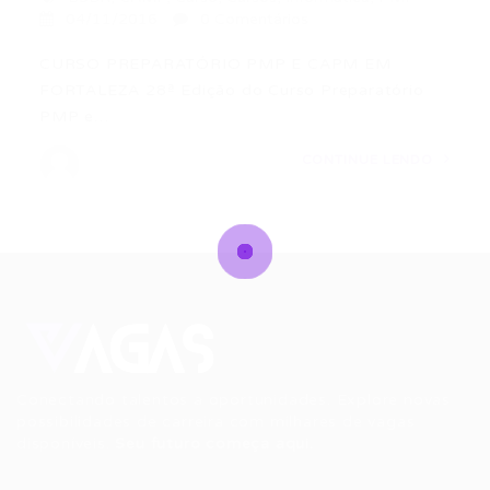
04/11/2016
0 Comentários
CURSO PREPARATÓRIO PMP E CAPM EM
FORTALEZA 28ª Edição do Curso Preparatório
PMP e…
CONTINUE LENDO
Conectando talentos a oportunidades. Explore novas
possibilidades de carreira com milhares de vagas
disponíveis.
Seu futuro começa aqui.