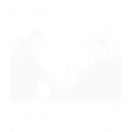
Tag:
capm
CURSO PREPARATÓRIO PMP E CAPM
EM FORTALEZA
BSBR
,
CAMP
,
Curso
,
Cursos
,
Informática
,
PMP