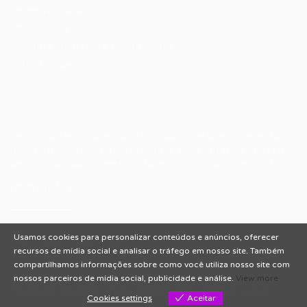
Encontre sua vaga
Minha conta
Encontre Empresas e Recrutadores
Entrar/ Cadastrar
Fale conosco
Tem dúvidas ou precisa de ajuda? Nossa equipe está
pronta para atender você! Entre em contato conosco
pelo e-mail ou através do formulário disponível no site.
(85)981044140
vagas@portalvagas.com
Usamos cookies para personalizar conteúdos e anúncios, oferecer
recursos de mídia social e analisar o tráfego em nosso site. Também
compartilhamos informações sobre como você utiliza nosso site com
nossos parceiros de mídia social, publicidade e análise.
View more
Todos os direitos reservados © 2012 Portal Vagas.
Cookies settings
Aceitar