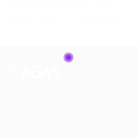
Piedade do Rio Grande Anuncia…
CONTINUE LENDO
Portal Vagas
Conectando talentos a oportunidades. Explore novas
possibilidades de carreira com milhares de vagas
disponíveis.
Seu futuro começa aqui.
Cursos Profissionalizantes
|
Fale com a Recrutadora
© 2024 PortalVagas.com