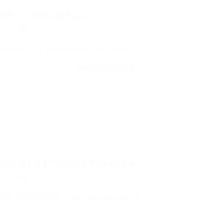
 – FORTALEZA –...
2016
0 Comentários
ZA – CE Encarregado de Setor –…
CONTINUE LENDO
O DE SETOR-FORTALEZA –...
2016
0 Comentários
R-FORTALEZA – CE Encarregado de