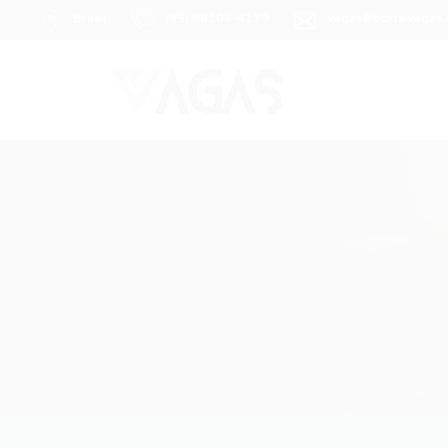
Brasil
(85) 98104-4139
vagas@portalvagas