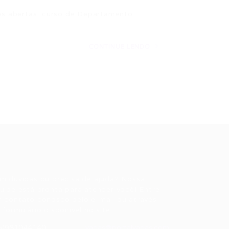
ões abertas, curso de Departamento
CONTINUE LENDO
ale conosco
m dúvidas ou precisa de ajuda? Nossa
uipe está pronta para atender você! Entre
 contato conosco pelo e-mail ou através
 formulário disponível no site.
5)981044140
vagas@portalvagas.com