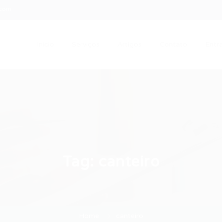
.com
Início
Serviços
Artigos
Contato
Entra
Tag:
canteiro
Home
canteiro