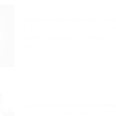
SEGURANÇA DO TRABALHO – FORT
Fortaleza
,
Outras
,
Segurança do Trabalho
SEGURANÇA DO TRABALHO – FORTALEZA – CE T
Ass. Administrativo (canteiro de Obra
Administrativo
,
ensino medio
,
Popular
1