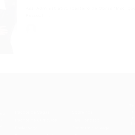
Ass. Administrativo (canteiro de Obras *Inscriç
Pessoal –…
Recrutador /
Candidatos /
F
Empresas
Vagas
Te
eq
Pacote de Vagas
Sobre nós
ore
em
es
Pacote de Currículos
Fale Conosco
do
i.
Enviar vaga
Encontre sua vaga
(8