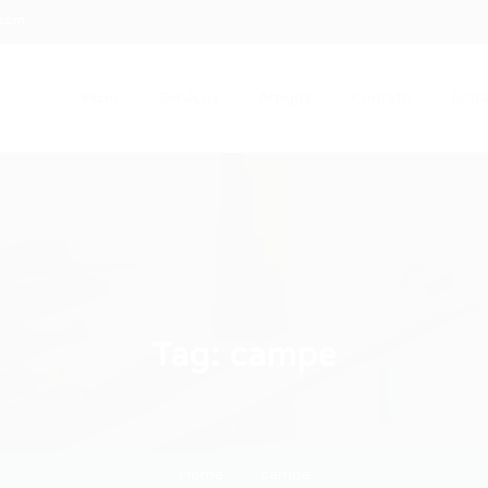
.com
Início
Serviços
Artigos
Contato
Entra
Tag:
campe
Home
campe