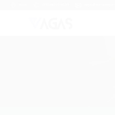
Brasil
(85) 98104-4139
vagas@portalvagas