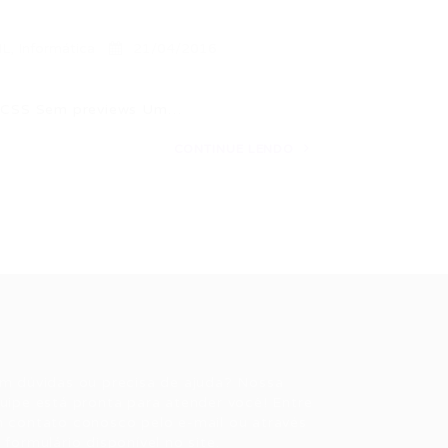
L
,
Informática
21/04/2016
/CSS Sem previews Um…
CONTINUE LENDO
ale conosco
m dúvidas ou precisa de ajuda? Nossa
uipe está pronta para atender você! Entre
 contato conosco pelo e-mail ou através
 formulário disponível no site.