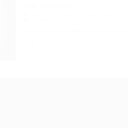
Code in the Dark
Code in the Dark
,
CSS
,
Eventos
,
Google
,
HTM
0 Comentários
Code in the Dark AS REGRAS 15 minutos HTML
Recrutador /
Candidatos /
F
Empresas
Vagas
Te
eq
Pacote de Vagas
Sobre nós
ore
em
es
Pacote de Currículos
Fale Conosco
do