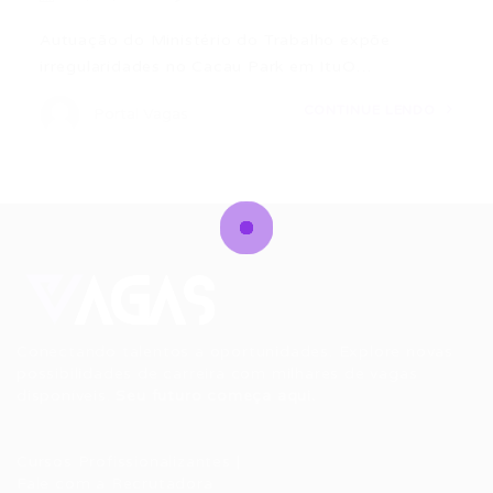
Autuação do Ministério do Trabalho expõe
irregularidades no Cacau Park em ItuO…
CONTINUE LENDO
Portal Vagas
Conectando talentos a oportunidades. Explore novas
possibilidades de carreira com milhares de vagas
disponíveis.
Seu futuro começa aqui.
Cursos Profissionalizantes
|
Fale com a Recrutadora