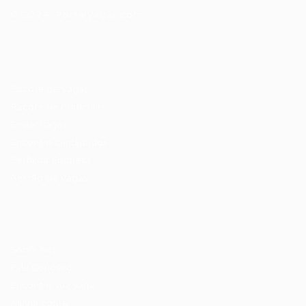
© 2024 PortalVagas.com
Recrutador / Empresas
Pacote de Vagas
Pacote de Currículos
Enviar vaga
Encontre candidados
Perfil da Empresa
Gestão de Vagas
Candidatos / Vagas
Sobre nós
Fale Conosco
Encontre sua vaga
Minha conta