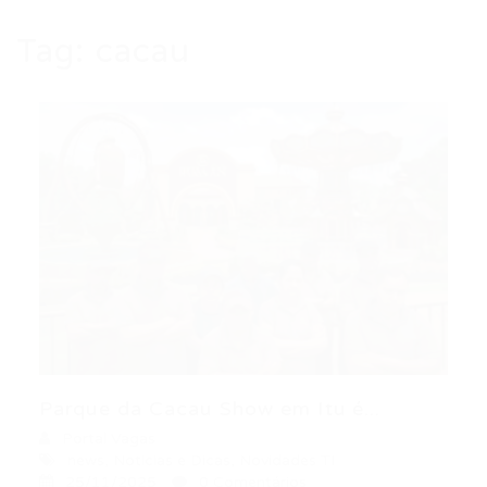
Tag:
cacau
Parque da Cacau Show em Itu é...
Portal Vagas
news
,
Noticias e Dicas
,
Novidades TI
25/11/2025
0 Comentários