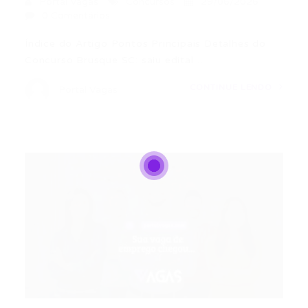
Portal Vagas
Concursos
29/06/2026
0 Comentários
Índice do Artigo Pontos Principais Detalhes do
Concurso Brusque SC: saiu edital…
CONTINUE LENDO
Portal Vagas