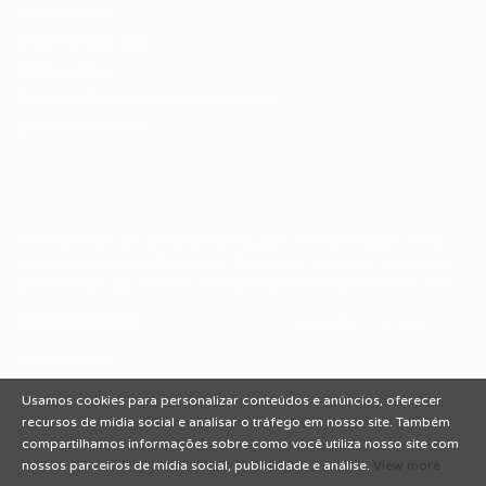
Fale Conosco
Encontre sua vaga
Minha conta
Encontre Empresas e Recrutadores
Entrar/ Cadastrar
Fale conosco
Tem dúvidas ou precisa de ajuda? Nossa equipe está
pronta para atender você! Entre em contato conosco
pelo e-mail ou através do formulário disponível no site.
(85)981044140
vagas@portalvagas.com
Usamos cookies para personalizar conteúdos e anúncios, oferecer
recursos de mídia social e analisar o tráfego em nosso site. Também
compartilhamos informações sobre como você utiliza nosso site com
nossos parceiros de mídia social, publicidade e análise.
View more
Todos os direitos reservados © 2012 Portal Vagas.