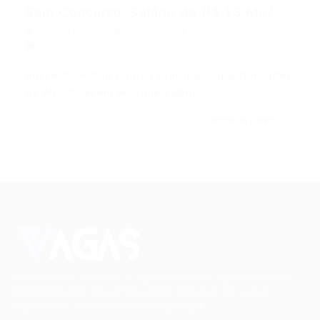
Sem Concurso, Salário de R$ 13 Mil?...
Portal Vagas
Artigos
20/05/2026
0 Comentários
Índice do Artigo Pontos Principais Oportunidades
de Alto Nível em Brusque Salário…
CONTINUE LENDO
Portal Vagas
Conectando talentos a oportunidades. Explore novas
possibilidades de carreira com milhares de vagas
disponíveis.
Seu futuro começa aqui.