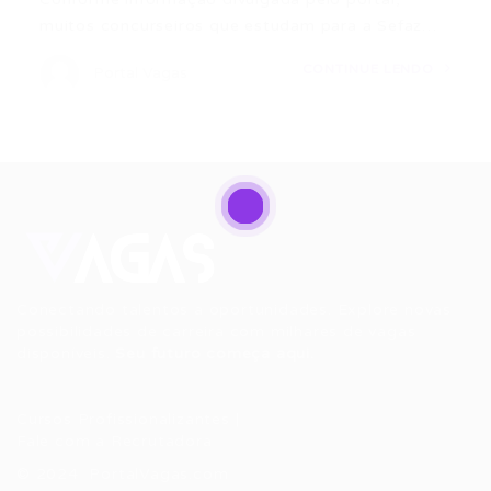
muitos concurseiros que estudam para a Sefaz…
CONTINUE LENDO
Portal Vagas
Conectando talentos a oportunidades. Explore novas
possibilidades de carreira com milhares de vagas
disponíveis.
Seu futuro começa aqui.
Cursos Profissionalizantes
|
Fale com a Recrutadora
© 2024 PortalVagas.com