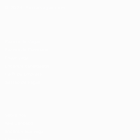
© 2024 PortalVagas.com
Recrutador / Empresas
Pacote de Vagas
Pacote de Currículos
Enviar vaga
Encontre candidados
Perfil da Empresa
Gestão de Vagas
Candidatos / Vagas
Sobre nós
Fale Conosco
Encontre sua vaga
Minha conta