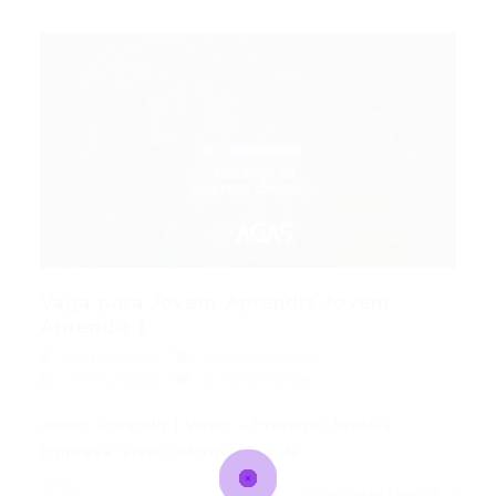
Vaga para Jovem Aprendiz Jovem
Aprendiz |...
Portal Vagas
Jovem Aprendiz
27/01/2026
0 Comentários
Jovem Aprendiz | Viveo – Prevena | Brasília
Empresa: Viveo Informações da…
CONTINUE LENDO