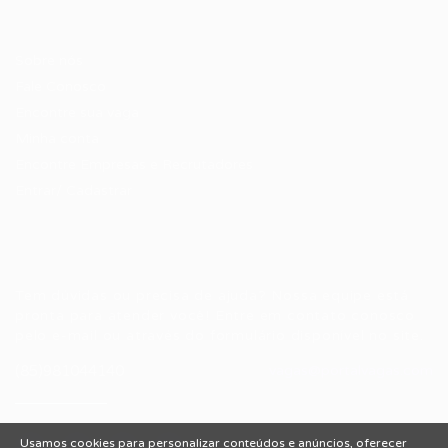
Candidatos / Vagas
Sobre nós
Fale Conosco
Encontre sua vaga
Minha conta
Encontre Empresas e Recrutadores
Entrar/ Cadastrar
Fale conosco
Tem dúvidas ou precisa de ajuda? Nossa equipe está
pronta para atender você! Entre em contato conosco
pelo e-mail ou através do formulário disponível no site.
(85)981044140
vagas@portalvagas.com
Usamos cookies para personalizar conteúdos e anúncios, oferecer