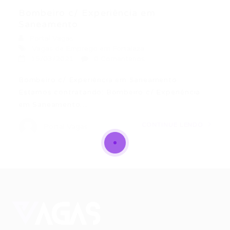
Bombeiro c/ Experiência em
Saneamento
Portal Vagas
Vagas de Emprego em Fortaleza
15/03/2021
0 Comentários
Bombeiro c/ Experiência em Saneamento
Estamos contratando: Bombeiro c/ Experiência
em Saneamento…
CONTINUE LENDO
Portal Vagas