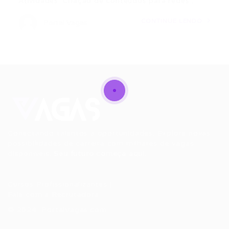
Atividades: Criação de conteúdos para redes…
CONTINUE LENDO
Portal Vagas
Conectando talentos a oportunidades. Explore novas
possibilidades de carreira com milhares de vagas
disponíveis.
Seu futuro começa aqui.
Cursos Profissionalizantes
|
Fale com a Recrutadora
© 2024 PortalVagas.com