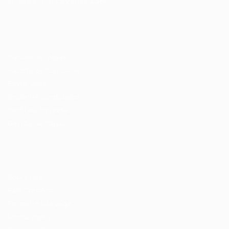
© 2024 PortalVagas.com
Recrutador / Empresas
Pacote de Vagas
Pacote de Currículos
Enviar vaga
Encontre candidados
Perfil da Empresa
Gestão de Vagas
Candidatos / Vagas
Sobre nós
Fale Conosco
Encontre sua vaga
Minha conta