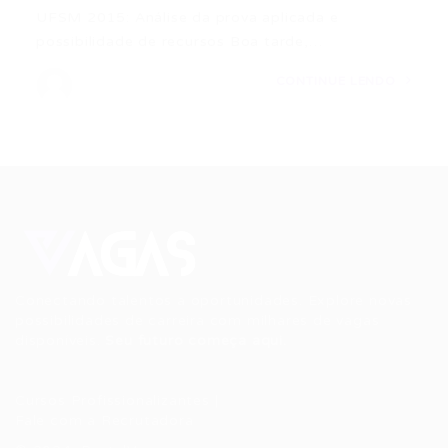
UFSM 2015: Análise da prova aplicada e
possibilidade de recursos Boa tarde,…
CONTINUE LENDO
Conectando talentos a oportunidades. Explore novas
possibilidades de carreira com milhares de vagas
disponíveis.
Seu futuro começa aqui.
Cursos Profissionalizantes
|
Fale com a Recrutadora