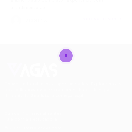
Ensino Médio Completo -Experiência com
atendimento ao…
CONTINUE LENDO
Deborah S.
Conectando talentos a oportunidades. Explore novas
possibilidades de carreira com milhares de vagas
disponíveis.
Seu futuro começa aqui.
Cursos Profissionalizantes
|
Fale com a Recrutadora
© 2024 PortalVagas.com