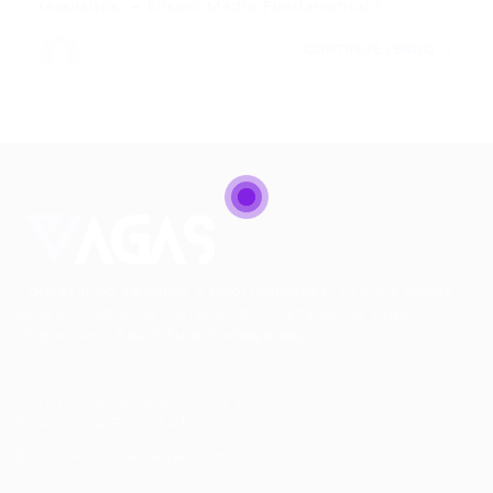
requisitos: – Ensino Médio Fundamental /…
CONTINUE LENDO
Conectando talentos a oportunidades. Explore novas
possibilidades de carreira com milhares de vagas
disponíveis.
Seu futuro começa aqui.
Cursos Profissionalizantes
|
Fale com a Recrutadora
© 2024 PortalVagas.com