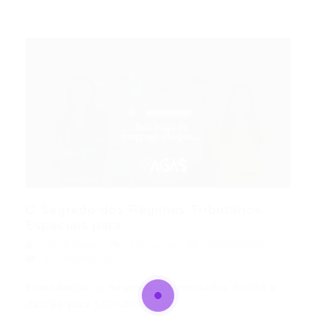
O Segredo dos Regimes Tributários
Especiais para...
Portal Vagas
Concursos
26/04/2026
0 Comentários
Entendendo os Regimes Diferenciados do IBS e
da CBS para SEFAZ/GO: Um…