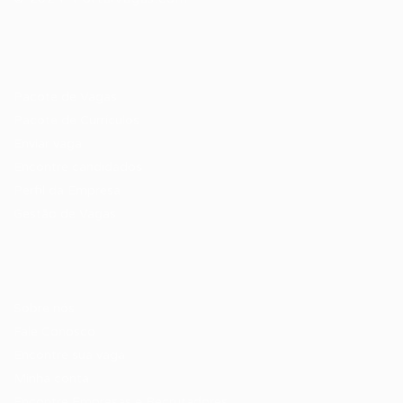
Recrutador / Empresas
Pacote de Vagas
Pacote de Currículos
Enviar vaga
Encontre candidados
Perfil da Empresa
Gestão de Vagas
Candidatos / Vagas
Sobre nós
Fale Conosco
Encontre sua vaga
Minha conta
Encontre Empresas e Recrutadores