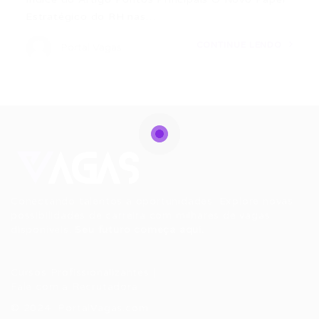
Estratégico do RH nas…
CONTINUE LENDO
Portal Vagas
Conectando talentos a oportunidades. Explore novas
possibilidades de carreira com milhares de vagas
disponíveis.
Seu futuro começa aqui.
Cursos Profissionalizantes
|
Fale com a Recrutadora
© 2024 PortalVagas.com