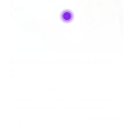
Barbalha/ce – Supervisor de Vendas
ensino superior
,
Popular
,
Supervisor
,
tecnico
,
Vendas
06/08/2015
0 Comentários
Barbalha/ce – Supervisor de Vendas *Participe do
curso de Treinamento e Desenvolvimento…
CONTINUE LENDO