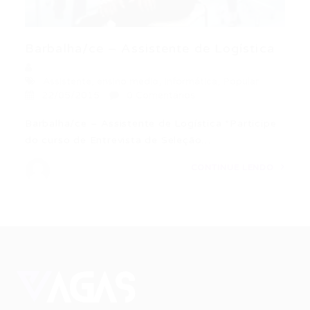
Barbalha/ce – Assistente de Logística
Assistente
,
ensino medio
,
Informática
,
Popular
22/05/2015
0 Comentários
Barbalha/ce – Assistente de Logística *Participe
do curso de Entrevista de Seleção…
CONTINUE LENDO