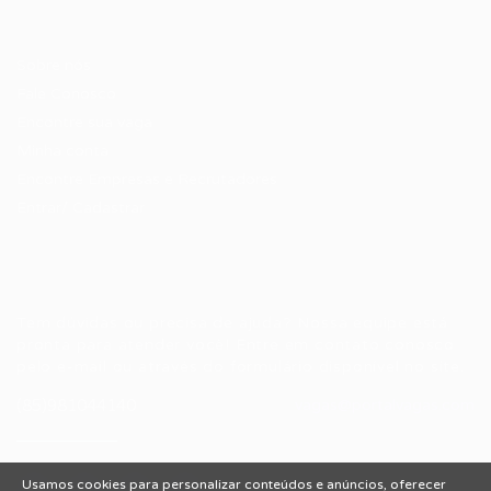
Candidatos / Vagas
Sobre nós
Fale Conosco
Encontre sua vaga
Minha conta
Encontre Empresas e Recrutadores
Entrar/ Cadastrar
Fale conosco
Tem dúvidas ou precisa de ajuda? Nossa equipe está
pronta para atender você! Entre em contato conosco
pelo e-mail ou através do formulário disponível no site.
(85)981044140
vagas@portalvagas.com
Usamos cookies para personalizar conteúdos e anúncios, oferecer