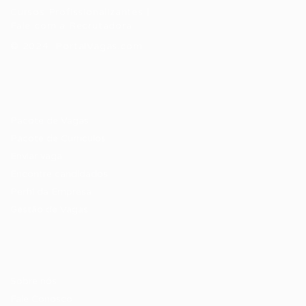
Cursos Profissionalizantes
|
Fale com a Recrutadora
© 2024 PortalVagas.com
Recrutador / Empresas
Pacote de Vagas
Pacote de Currículos
Enviar vaga
Encontre candidados
Perfil da Empresa
Gestão de Vagas
Candidatos / Vagas
Sobre nós
Fale Conosco