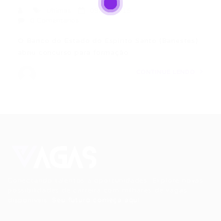
Últimas
09/05/2015
0 Comentários
O Banco do Estado do Espírito Santo (Banestes)
abriu concurso para formação…
CONTINUE LENDO
Conectando talentos a oportunidades. Explore novas
possibilidades de carreira com milhares de vagas
disponíveis.
Seu futuro começa aqui.