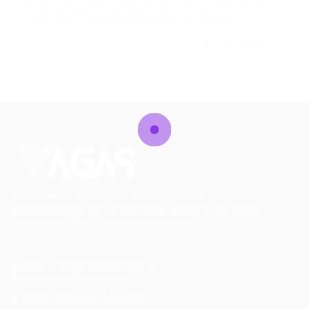
Concurso Prefeitura Bálsamo SP Cargos…
CONTINUE LENDO
Portal Vagas
Conectando talentos a oportunidades. Explore novas
possibilidades de carreira com milhares de vagas
disponíveis.
Seu futuro começa aqui.
Cursos Profissionalizantes
|
Fale com a Recrutadora
© 2024 PortalVagas.com