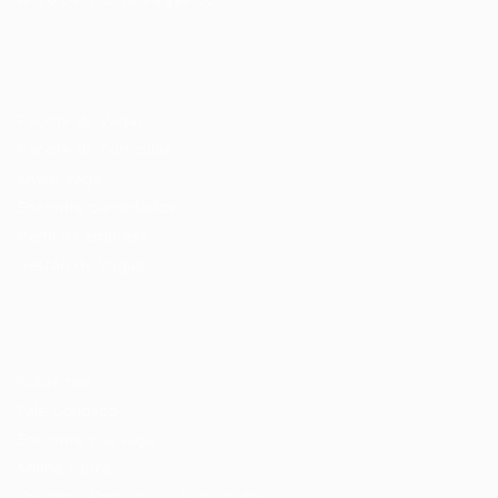
Recrutador / Empresas
Pacote de Vagas
Pacote de Currículos
Enviar vaga
Encontre candidados
Perfil da Empresa
Gestão de Vagas
Candidatos / Vagas
Sobre nós
Fale Conosco
Encontre sua vaga
Minha conta
Encontre Empresas e Recrutadores