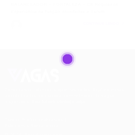
BALANCEADOR – FORTALEZA – CE Requisitos:
Experiência na função Atividades a Serem…
CONTINUE LENDO
Conectando talentos a oportunidades. Explore novas
possibilidades de carreira com milhares de vagas
disponíveis.
Seu futuro começa aqui.
Cursos Profissionalizantes
|
Fale com a Recrutadora
© 2024 PortalVagas.com