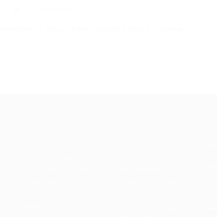
18
0 Comentários
amentais: – Ter um bom raciocínio lógico – Gostar…
Recrutador /
Candidatos /
F
Empresas
Vagas
Te
eq
Pacote de Vagas
Sobre nós
ore
em
es
Pacote de Currículos
Fale Conosco
do
i.
Enviar vaga
Encontre sua vaga
(8
Encontre candidados
Minha conta
Perfil da Empresa
Encontre Empresas e