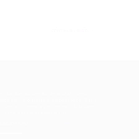
CONTINUE LENDO
ale conosco
m dúvidas ou precisa de ajuda? Nossa
uipe está pronta para atender você! Entre
 contato conosco pelo e-mail ou através
 formulário disponível no site.
5)981044140
vagas@portalvagas.com