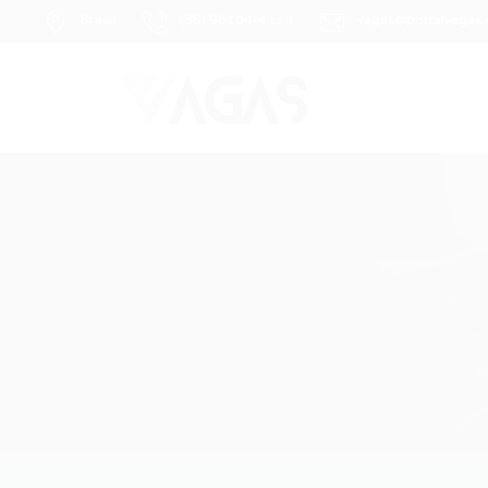
Brasil
(85) 98104-4139
vagas@portalvagas