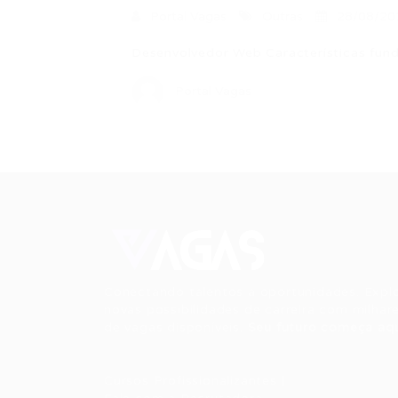
Portal Vagas
Outras
28/08/20
Desenvolvedor Web Características fund
Portal Vagas
Conectando talentos a oportunidades. Expl
novas possibilidades de carreira com milhar
de vagas disponíveis.
Seu futuro começa aqu
Cursos Profissionalizantes
|