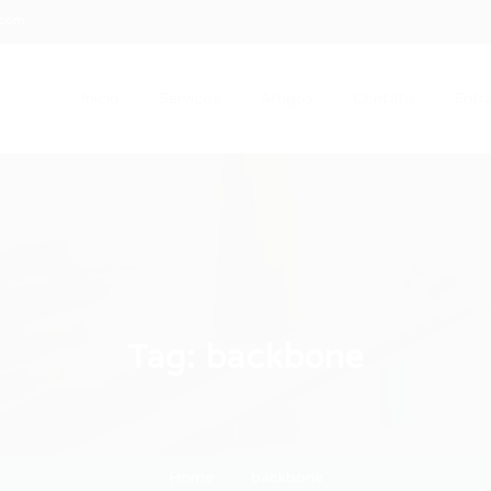
.com
Início
Serviços
Artigos
Contato
Entra
Tag:
backbone
Home
backbone