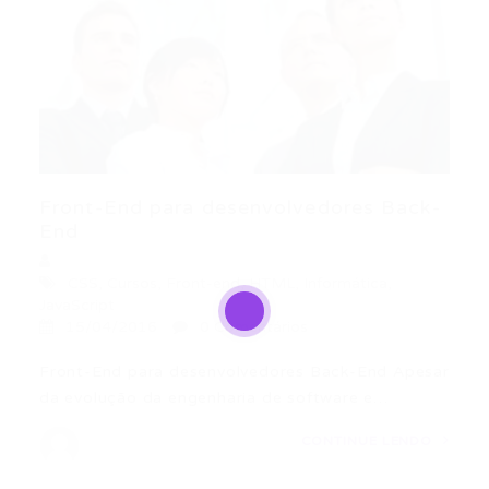
Front-End para desenvolvedores Back-
End
CSS
,
Cursos
,
Front-end
,
HTML
,
Informática
,
JavaScript
15/04/2016
0 Comentários
Front-End para desenvolvedores Back-End Apesar
da evolução da engenharia de software e…
CONTINUE LENDO