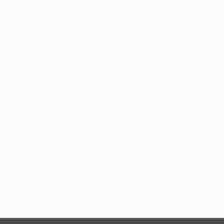
Candidatos / Vagas
Sobre nós
Fale Conosco
Encontre sua vaga
Minha conta
Encontre Empresas e Recrutadores
Entrar/ Cadastrar
Fale conosco
Tem dúvidas ou precisa de ajuda? Nossa equipe está
pronta para atender você! Entre em contato conosco
pelo e-mail ou através do formulário disponível no site.
(85)981044140
vagas@portalvagas.com