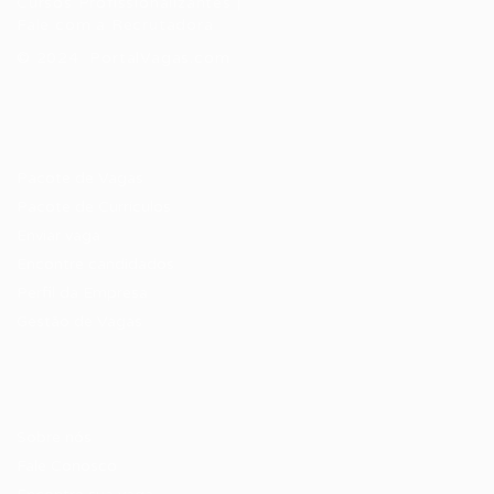
Cursos Profissionalizantes
|
Fale com a Recrutadora
© 2024 PortalVagas.com
Recrutador / Empresas
Pacote de Vagas
Pacote de Currículos
Enviar vaga
Encontre candidados
Perfil da Empresa
Gestão de Vagas
Candidatos / Vagas
Sobre nós
Fale Conosco