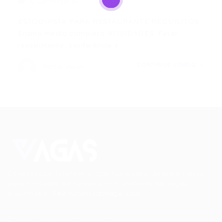
0 Comentários
ESTOQUISTA PARA RESTAURANTE REQUISITOS:
Ensino médio completo ATIVIDADES: Fazer
recebimento, conferência e…
CONTINUE LENDO
Portal Vagas
Conectando talentos a oportunidades. Explore novas
possibilidades de carreira com milhares de vagas
disponíveis.
Seu futuro começa aqui.