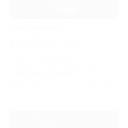
Vaga para Instrutor
Portal Vagas
Vagas de Emprego em Fortaleza
04/08/2019
0 Comentários
Evolute Fortaleza seleciona: INSTRUTOR
Requisitos: Inglês avançado/fluente Informática
(sistema operacional, pacote office…
CONTINUE LENDO
Portal Vagas