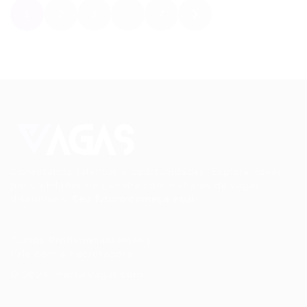
1
2
3
…
7
Conectando talentos a oportunidades. Explore novas
possibilidades de carreira com milhares de vagas
disponíveis.
Seu futuro começa aqui.
Cursos Profissionalizantes
|
Fale com a Recrutadora
© 2024 PortalVagas.com