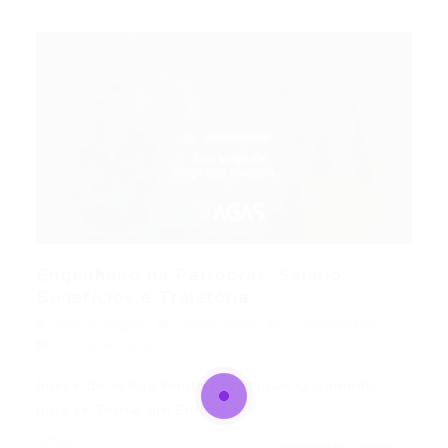
Engenheiro na Petrobras: Salário,
Benefícios e Trajetória...
Portal Vagas
Concursos
12/05/2026
0 Comentários
Índice do Artigo Pontos Principais O Caminho
para se Tornar um Engenheiro…